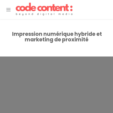
Se rendre au contenu
Impression numérique hybride et
marketing de proximité